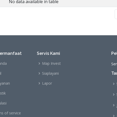
No data available in table
Bermanfaat
Servis Kami
Pe
anda
Map Invest
Sen
l
Siaplayani
Ta
ayanan
Lapor
stik
lasi
s of service