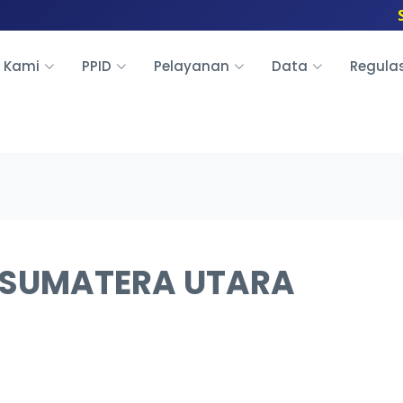
Se
 Kami
PPID
Pelayanan
Data
Regula
 SUMATERA UTARA