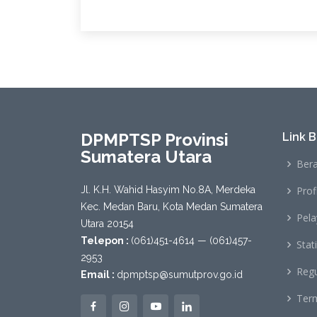
DPMPTSP Provinsi
Link 
Sumatera Utara
Ber
Jl. K.H. Wahid Hasyim No.8A, Merdeka
Profi
Kec. Medan Baru, Kota Medan Sumatera
Pel
Utara 20154
Telepon :
(061)451-4614 — (061)457-
Stati
2953
Regu
Email :
dpmptsp@sumutprov.go.id
Term