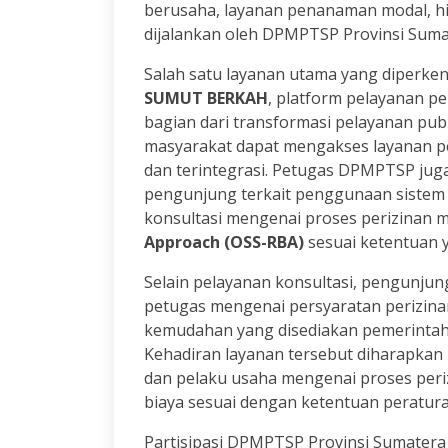
berusaha, layanan penanaman modal, hi
dijalankan oleh DPMPTSP Provinsi Suma
Salah satu layanan utama yang diperke
SUMUT BERKAH
, platform pelayanan p
bagian dari transformasi pelayanan publi
masyarakat dapat mengakses layanan per
dan terintegrasi. Petugas DPMPTSP j
pengunjung terkait penggunaan sistem p
konsultasi mengenai proses perizinan m
Approach (OSS-RBA)
sesuai ketentuan y
Selain pelayanan konsultasi, pengunjun
petugas mengenai persyaratan perizinan
kemudahan yang disediakan pemerint
Kehadiran layanan tersebut diharapk
dan pelaku usaha mengenai proses periz
biaya sesuai dengan ketentuan peratu
Partisipasi DPMPTSP Provinsi Sumater