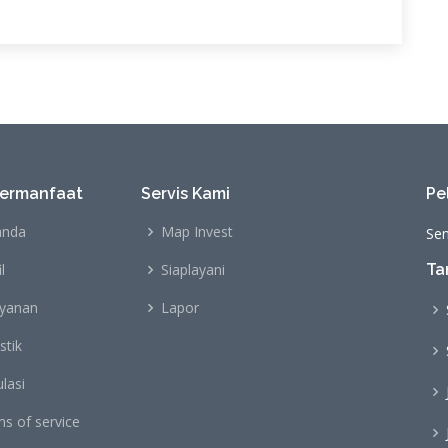
Bermanfaat
Servis Kami
Pe
anda
Map Invest
Sen
l
Siaplayani
Ta
ayanan
Lapor
stik
lasi
s of service