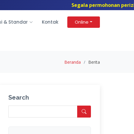
Segala permohonan perizinan da
si & Standar
Kontak
Online
Beranda
Berita
Search