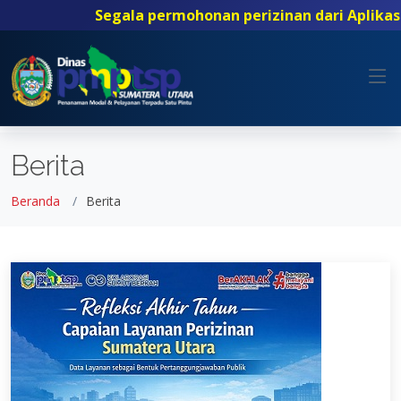
Segala permohonan perizinan dari Aplikasi
S
Berita
Beranda
Berita