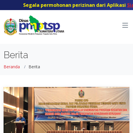
Segala permohonan perizinan dari Aplikasi
Siapl
Berita
Beranda
Berita