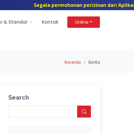
Segala permohonan perizinan dari Aplikasi
si & Standar
Kontak
Online
Beranda
Berita
Search