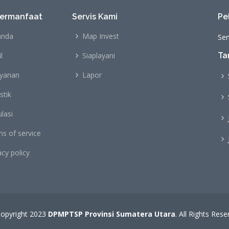
Bermanfaat
Servis Kami
Pe
anda
Map Invest
Sen
l
Siaplayani
Ta
ayanan
Lapor
stik
lasi
s of service
acy policy
opyright 2023
DPMPTSP Provinsi Sumatera Utara
. All Rights Rese