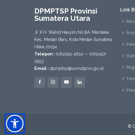
DPMPTSP Provinsi
Link 
Sumatera Utara
Ber
Jl. K.H. Wahid Hasyim No.8A, Merdeka
Profi
Kec. Medan Baru, Kota Medan Sumatera
Pel
Utara 20154
Telepon :
(061)451-4614 — (061)457-
Stati
2953
Regu
Email :
dpmptsp@sumutprov.go.id
Term
Priv
© C